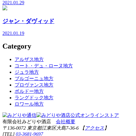
2021.01.29
ジャン・ダヴィッド
2021.01.19
Category
アルザス地方
コート・デュ・ローヌ地方
ジュラ地方
ブルゴーニュ地方
プロヴァンス地方
ボルドー地方
ラングドック地方
ロワール地方
有限会社みどりや酒店
会社概要
〒136-0072 東京都江東区大島7-36-6 【
アクセス
】
[TEL]
03-3681-9697