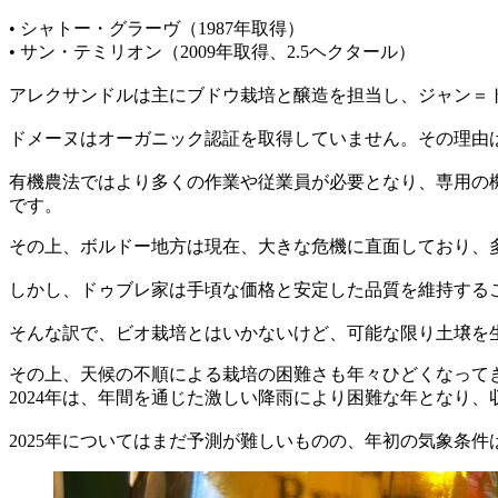
• シャトー・グラーヴ（1987年取得）
• サン・テミリオン（2009年取得、2.5ヘクタール）
アレクサンドルは主にブドウ栽培と醸造を担当し、ジャン＝
ドメーヌはオーガニック認証を取得していません。その理由
有機農法ではより多くの作業や従業員が必要となり、専用の
です。
その上、ボルドー地方は現在、大きな危機に直面しており、
しかし、ドゥブレ家は手頃な価格と安定した品質を維持する
そんな訳で、ビオ栽培とはいかないけど、可能な限り土壌を
その上、天候の不順による栽培の困難さも年々ひどくなって
2024年は、年間を通じた激しい降雨により困難な年となり
2025年についてはまだ予測が難しいものの、年初の気象条