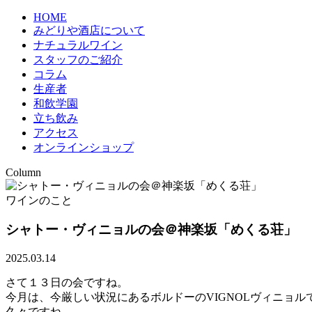
HOME
みどりや酒店について
ナチュラルワイン
スタッフのご紹介
コラム
生産者
和飲学園
立ち飲み
アクセス
オンラインショップ
Column
ワインのこと
シャトー・ヴィニョルの会＠神楽坂「めくる荘」
2025.03.14
さて１３日の会ですね。
今月は、今厳しい状況にあるボルドーのVIGNOLヴィニョル
久々ですね。