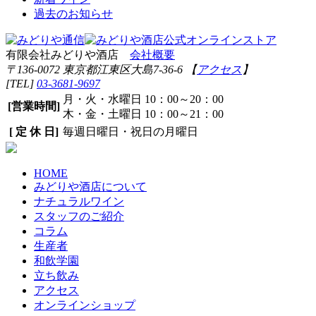
過去のお知らせ
有限会社みどりや酒店
会社概要
〒136-0072 東京都江東区大島7-36-6 【
アクセス
】
[TEL]
03-3681-9697
月・火・水曜日 10：00～20：00
[営業時間]
木・金・土曜日 10：00～21：00
[ 定 休 日]
毎週日曜日・祝日の月曜日
HOME
みどりや酒店について
ナチュラルワイン
スタッフのご紹介
コラム
生産者
和飲学園
立ち飲み
アクセス
オンラインショップ