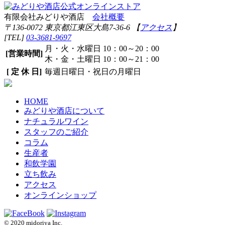
有限会社みどりや酒店
会社概要
〒136-0072 東京都江東区大島7-36-6 【
アクセス
】
[TEL]
03-3681-9697
月・火・水曜日 10：00～20：00
[営業時間]
木・金・土曜日 10：00～21：00
[ 定 休 日]
毎週日曜日・祝日の月曜日
HOME
みどりや酒店について
ナチュラルワイン
スタッフのご紹介
コラム
生産者
和飲学園
立ち飲み
アクセス
オンラインショップ
© 2020 midoriya Inc.