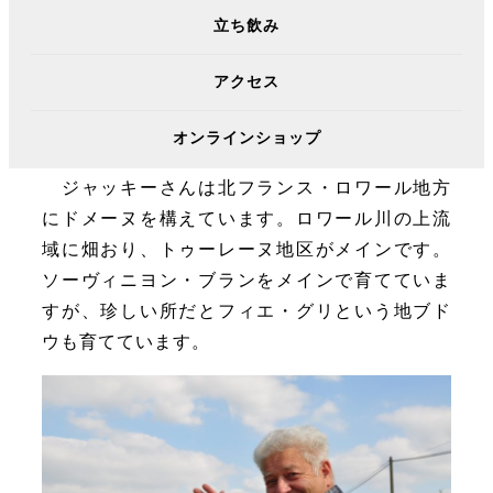
2022.03.02
立ち飲み
今日は「ミネラル」と言えばこの人！ ジャッ
アクセス
キー・プレスさんのピノ・ノワールを試飲しま
した。
オンラインショップ
ジャッキーさんは北フランス・ロワール地方
にドメーヌを構えています。ロワール川の上流
域に畑おり、トゥーレーヌ地区がメインです。
ソーヴィニヨン・ブランをメインで育てていま
すが、珍しい所だとフィエ・グリという地ブド
ウも育てています。