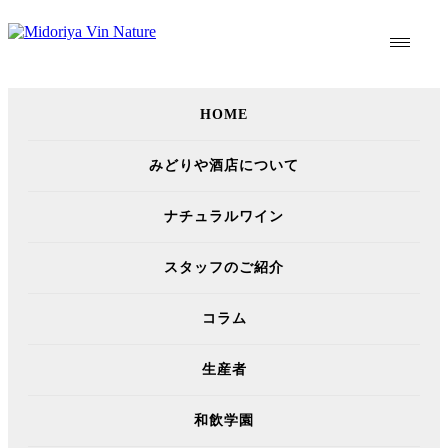
HOME
Column
みどりや酒店について
ナチュラルワイン
スタッフのご紹介
コラム
ワインテイスティング
生産者
ジャッキー・プレス／キュヴ
ェ・ロワイヤル 2018
和飲学園