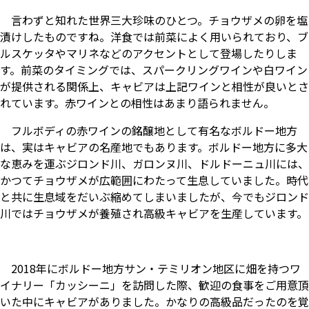
言わずと知れた世界三大珍味のひとつ。チョウザメの卵を塩
漬けしたものですね。洋食では前菜によく用いられており、ブ
ルスケッタやマリネなどのアクセントとして登場したりしま
す。前菜のタイミングでは、スパークリングワインや白ワイン
が提供される関係上、キャビアは上記ワインと相性が良いとさ
れています。赤ワインとの相性はあまり語られません。
フルボディの赤ワインの銘醸地として有名なボルドー地方
は、実はキャビアの名産地でもあります。ボルドー地方に多大
な恵みを運ぶジロンド川、ガロンヌ川、ドルドーニュ川には、
かつてチョウザメが広範囲にわたって生息していました。時代
と共に生息域をだいぶ縮めてしまいましたが、今でもジロンド
川ではチョウザメが養殖され高級キャビアを生産しています。
2018年にボルドー地方サン・テミリオン地区に畑を持つワ
イナリー「カッシーニ」を訪問した際、歓迎の食事をご用意頂
いた中にキャビアがありました。かなりの高級品だったのを覚