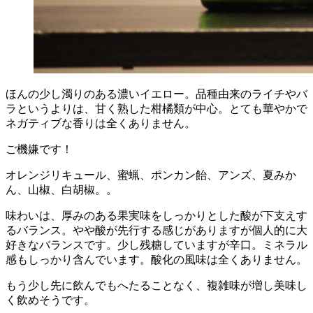
ほんの少し濁りのある濃いイエロー。品種由来のライチやバ
ラというよりは、甘く熟した柑橘類が中心。とても華やかで
ネガティブな香りは全くありません。
ご機嫌です！
オレンジリキュール、蜜蝋、ポンカン飴、アンズ、夏みか
ん、山椒、白胡椒。。
味わいは、厚みのある果実味をしっかりとした酸が下支えす
るバランス。やや酸が先行する感じがありますが個人的に大
好きなバランスです。少し残糖していますが辛口。ミネラル
感もしっかり含んでいます。酸化の風味は全くありません。
もう少し先に飲んでもへたることなく、複雑味が増し美味し
く飲めそうです。