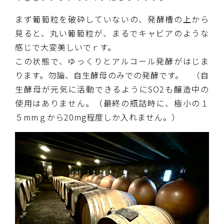
まず葡萄粒を破砕していないの、発酵槽の上から
見ると、丸い葡萄粒が、まるでキャビアのような
感じで大変美しいでｒす。
この状態で、ゆっくりとアルコール発酵がはじま
ります。勿論、自生酵母のみでの発酵です。 （自
生酵母が元気に活動できるようにSO2も醸造中の
使用はありません。（最終の瓶詰時に、極小の１
５mmｇから20mg程度しか入れません。）